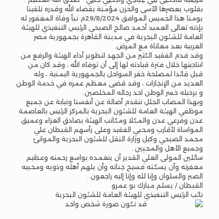
بقلوب يعصرها الأسى والحزن مؤمنة بقضاء الله وقدره تلقينا
يومنا هذا الخميس الموافق 29/8/2024م نبأ وفاة المغفور له
بإذنه تعالى العميد أحمد صالح الصبحي الرئيس التنفيذي للهيئة
العامة للشئون البحرية في مدينة القاهرة بجمهورية مصر
العربية بعد معاناة مع المرض.
وقد قدم الفقيد الكثير من الجهد لتطوير أداء الهيئة والرفع من
انتاجيتها خلال فترة قيادته لها إلى أن توفاه الله ، وقد كان من
قبل قائدا لمصلحة خفر السواحل بالجمهورية اليمنية ، وله
العديد من الإنجازات ، وقد قضى معظم عمره في خدمة الوطن
و برحيله خسر الوطن احد رجاله المخلصين.
وبهذا المصاب الجلل نتقدم أصالة عن أنفسنا ونيابة عن جميع
موظفي الهيئة العامة للشئون البحرية بالمركز الرئيس بالعاصمة
عدن وفرعي عدن والمكلا ومكاتب الهيئة بصادق العزاء وعميق
المواساة لأقارب ومحبي الفقيد وعلى رأسهم القبطان علي
محمد الصبحي وكيل وزارة النقل للشئون البحرية والموانئ
وجميع الأهل والمحبين .
سائلين المولى العلي القدير أن يتغمده بواسع رحمته وعظيم
مغفرته وأن يسكنه فسيح جناته وأن يلهم أهله وذويه ومحبيه
الصبر والسلوان وإنا لله وإنا إليه راجعون .
القبطان / يسلم مبارك بو عمرو
نائب الرئيس التنفيذي للهيئة العامة للشئون البحرية