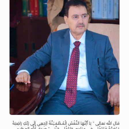
قال الله تعالى ” يَا أَيَّتُهَا النَّفْسُ الْمُطْمَئِنَّةُ ارْجِعِي إِلَى رَبِّكِ رَاضِيَةً
مَرْضِيَّةً فَادْخُلِي فِي عِبَادِي وَادْخُلِي جَنَّتِي ” صدق الله العظيم .