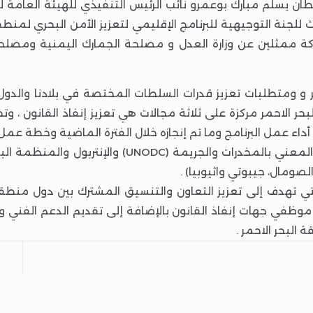
طان يسلم مبارك بوعمرو نائب الرئيس التنفيذي للهيئة العامة لل
لث للجنة التوجيهية للبرنامج الإقليمي لتعزيز الأمن البحري لمنط
ل الفترة من 20-23 مايو 2025م بمشاركة ممثلين عن وزارة العدل و مصلحة الجمارك 
مر و ومتطلبات تعزيز قدرات السلطات المختصة في بلادنا والدول
حر الاحمر مركزة على ثلاثة مجالات هي تعزيز إنفاذ القانون ، وت
أداء عمل البرنامج وما تم إنجازه خلال الفترة الماضية وخطة عمل 
صومال، جيبوتي واثيوبيا) .
 تهدف إلى تعزيز التعاون والتنسيق المشترك بين دول منطقة ا
موظفي جهات إنفاذ القانون بالإضافة إلى تقديم الدعم الفني وال
لبحر الاحمر .