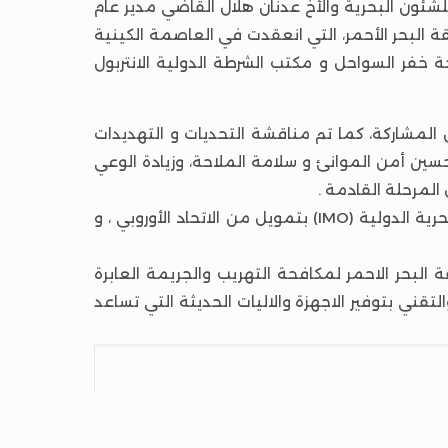
شئون البحرية والأخ عدنان هلال القاضي مدير عام
قة البحر الأحمر، التي انعقدت في العاصمة الكينية
اليمنية ومصلحة خفر السواحل و مكتب الشرطة الدولية الانتربول
 المشاركة، كما تم مناقشة التحديات و التهديدات
حسين أمن الموانئ و سلامة الملاحة، وزيادة الوعي
المرحلة القادمة .
وانعقدت الاجتماعات برعاية مكتب الأمم المتحدة المعني بالمخدرات والجريمة (UNODC) والإنتربول والمنظمة البحرية الدولية (IMO) بتمويل من الاتحاد الأوروبي ، و
لبحر الاحمر لمكافحة التهريب والجريمة العابرة
تقني بتوفير الاجهزة والاليات الحديثة التي تساعد