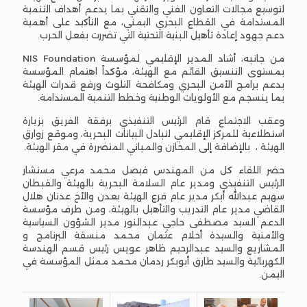
لتوسيع مجالات التعاون الفني والتقني بما يدعم أهداف التنمية
المستدامة في القطاع البحري اليمني، مع التأكيد على أهمية
دعم جهود إعادة تأهيل البنية التحتية التي تضررت بفعل الحرب.
من جانبه، أشاد المدير الإقليمي لمؤسسة NIS Foundation
بمستوى التنسيق القائم مع الهيئة، مؤكداً اهتمام المؤسسة
بدعم برامج الأمن البحري ومكافحة التلوث ورفع قدرات الهيئة
بما ينسجم مع الأولويات الوطنية وخطط التنمية المستدامة.
وعقب الاجتماع قام الرئيس التنفيذي برفقة الفريق بزيارة
استطلاعية للمركز الإقليمي لتبادل البيانات البحرية، وموقع زوارق
الهيئة ، بالإضافة إلى المخازن والمباني المتضررة في مقر الهيئة.
حضر اللقاء كل من المهندس فيصل محمد مرعي مستشار
الرئيس التنفيذي ومدير عام السلامة البحرية بالهيئة والقبطان
سهيم عبدالله أبكر مدير عام فرع الهيئة بعدن والأخ عدنان هلال
القاضي مدير عام التدريب والتأهيل بالهيئة، ومن طرف مؤسسة
الدعم السيد مصطفى حاجي عبدالنور مدير الشؤون السياسية
والأمنية والسيدة أحلام عثمان محمد منسقة البرنامج و
المشاريع والسيد عبدالرحيم ظاهر عويس رئيس قسم الهندسة
الكهربائية والسيد طارق أبوبكر ردمان محمد ممثل المؤسسة في
اليمن.