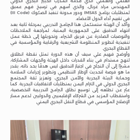
العلمي والعملي الذي قدّمه المدرب الخبير البحري الدولي
المهندس مراد غربال، والذي أسهم في ترسيخ فهم عميق
لمتطلبات برنامج IMSAS ودور مدونة تنفيذ الصكوك (III Code)
في تقييم أداء الدول الأعضاء.
وأكد أن الهيئة ستستكمل هذا البرنامج التدريبي بمرحلة ثانية بعد
انتهاء التدقيق على الجمهورية اليمنية، لمراجعة الملاحظات
والتوصيات الصادرة عن فريق الخبراء، وتحويلها إلى خطة عمل
تنفيذية لتطوير المنظومة التشريعية والرقابية والمؤسسية في
القطاع البحري.
وأوضح فهيم علي سيف أن هذه الدورة تمثل نقطة انطلاق
لنهج مستدام في بناء القدرات داخل الهيئة والجهات المشاركة،
مشيرًا إلى أن النجاح في اجتياز التدقيق ليس هدفًا بحد ذاته، بقدر
ما هو فرصة لتحديث الإطار التنظيمي وتطوير إجراءات السلامة
وحماية البيئة البحرية والأمن البحري، وتعزيز ثقة المجتمع
البحري الدولي في التزام اليمن بمتطلبات الاتفاقيات البحرية. كما
عبّر عن تطلعه إلى توسيع نطاق البرامج التدريبية التخصصية،
واستقطاب المزيد من الشركاء الإقليميين والدوليين لدعم مسار
الإصلاح المؤسسي في قطاع النقل البحري اليمني