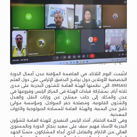
اختُتمت، اليوم الثلاثاء، في العاصمة المؤقتة عدن، أعمال الدورة
التخصصية الأونلاين حول برنامج التدقيق الإلزامي على دول العلم
(IMSAS)، التي نظمتها الهيئة العامة للشئون البحرية على مدى
ثلاثة أيام، بمشاركة قيادات الهيئة في المركز الرئيس وفروعها في
عدن والمكلا، إلى جانب ممثلين عن وزارات النقل والعدل
والشئون القانونية، ومصلحة خفر السواحل، ومؤسسة موانئ
خليج عدن اليمنية، والهيئة العامة للمساحة الجيولوجية والثروات
المعدنية.
وفي كلمة الاختتام، أشاد الرئيس التنفيذي للهيئة العامة للشؤون
البحرية الأستاذ فهيم سيف علي سعيد بنجاح الدورة وبالمستوى
العالي من الالتزام والتفاعل الذي أبداه المشاركون، مثمنًا الجهد