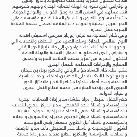
العامة للشئون البحرية بمحافظة حضرموت، بالدور الرقابي
والإشرافي الذي تقوم به الهيئة لحماية البحارة ونيلهم حقوقهم
أثناء عملهم في السفن التجارية وفق القوانين واللوائح الدولية،
مشيداً بمستوى التعاون والتنسيق المشترك مع مؤسسة موانئ
البحر العربي اليمنية والجهات ذات العلاقة لضمان سلامة الملاحة
البحرية عمل البحارة .
وفي ختام الفعالية، تم عرض ربورتاج تعريفي استعرض أهمية
اليوم العالمي للبحارة، وسلط الضوء على المخاطر والتحديات التي
يواجهها البحارة أثناء أداء مهامهم، إلى جانب إبراز الدور الرقابي
والإشرافي الذي تضطلع به الموانئ اليمنية والهيئة العامة
للشئون البحرية في تعزيز سلامة الملاحة البحرية وتطبيق
المعايير والإجراءات المنظمة للعمل البحري.
عقب ذلك، قام الأستاذ فؤاد الرباكي والدكتور نبيل بن عيفان
بتوزيع الهدايا التذكارية على الحاضرين، احتفاء بهذه المناسبة
العالمية، وسط أجواء سادتها مشاعر التقدير والاعتزاز بالدور
الحيوي الذي يؤديه البحارة في خدمة قطاع النقل البحري
والتجارة الدولية.
حضر الحفل القبطان مراد شلشل مدير إدارة العمليات البحرية
بالمؤسسة، والأستاذ ماجد القعيطي مدير المركز البحري للتدريب
بالمؤسسة، والأستاذ لطفي الحداد مدير إدارة الموارد البشرية
بالمؤسسة، والأستاذ مروان اليزيدي مدير إدارة التسويق والإعلام
بالمؤسسة، والأستاذ أنيل الكثيري مستشار رئيس المؤسسة
لشؤون اللوجستيات ،والأستاذ عمر القعيطي نائب مدير الأرصفة
والساحات بالمؤسسة والدكتور مطيع عيديد مدير إدارة حماية