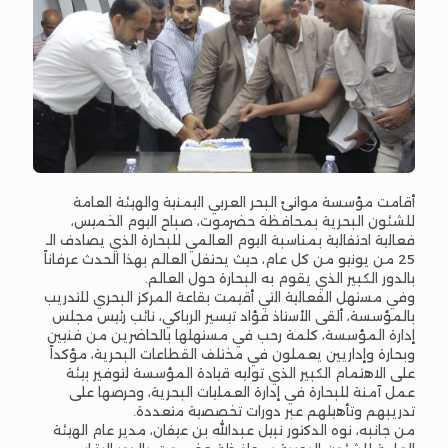
أقامت مؤسسة موانئ البحر العربي اليمنية والهيئة العامة
للشئون البحرية بمحافظة حضرموت، صباح اليوم الخميس،
فعالية احتفالية بمناسبة اليوم العالمي للبحارة الذي يصادف الـ
25 من يونيو من كل عام، حيث يحتفل العالم بهذا الحدث عرفاناً
بالدور الكبير الذي يقوم به البحارة حول العالم.
وفي مستهل الفعالية التي أقيمت بقاعة المركز البحري للتدريب
بالمؤسسة، ألقى الأستاذ فؤاد تيسير الرباكي، نائب رئيس مجلس
إدارة المؤسسة، كلمة رحب في مستهلها بالحاضرين من فنيين
وبحارة وإداريين يعملون في مختلف القطاعات البحرية، مؤكداً
على الاهتمام الكبير الذي توليه قيادة المؤسسة لتوفير بيئة
عمل آمنة للبحارة في إدارة العمليات البحرية، وحرصها على
تدريبهم وتأهيلهم عبر دورات تخصصية متعددة.
من جانبه، نوه الدكتور نبيل عبدالله بن عيفان، مدير عام الهيئة