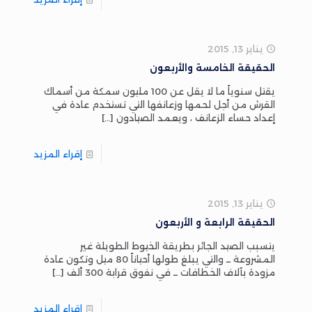
يناير 13, 2015
الحقيقة الخامسة والأربعون
يقتل سنوياً ما لا يقل عن 100 مليون سمكة من أسماك
القرش من أجل لحمها وزعانفها التي تستخدم عادة في
إعداد حساء الزعانف ، ويعمد الصيادون
[…]
إقراء المزيد
يناير 13, 2015
الحقيقة الرابعة و الأربعون
يتسبب الصيد الجائر بطريقة الخيوط الطويلة غير
المشروعة ــ والتي يبلغ طولها أحياناً 80 ميل وتكون عادة
مزودة بآلاف الخطافات ــ في نفوق قرابة 300 ألف
[…]
إقراء المزيد